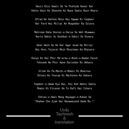
Hasil Kisi Kamil Se Ye Poshida Hunar Kar
Kehte Hain Ke Sheeshe Ko Bana Sakte Hain Khara
Afrad Ke Hathon Mein Hai Aqwam Ki Taqdeer
Har Fard Hai Millat Ke Muqaddar Ka Sitara
Mehroom Raha Doulat-e-Darya Se Woh Ghawwas
Karta Nahin Jo Souhbat-e-Sahil Se Kinara
Deen Hath Se De Kar Agar Azad Ho Millat
Hai Aesi Tajarat Mein Musalman Ka Khasara
Dunya Ko Hai Phir Ma’arka-e-Rooh-o-Badan Paish
Tehzeeb Ne Phir Apne Darindon Ko Ubhara
Allah Ko Pa-Mardi-e-Momin Pe Bharosa
Iblees Ko Yourap Ki Machinon Ka Sahara
Taqdeer-e-Umam Kya Hai, Koi Keh Nahin Sakta
Momin Ki Firasat Ho To Kafi Hai Ishara
Ikhlas-e-Amal Mang Nayagan-e-Kuhan Se
‘Shahan Che Ajab Gar Banawazand Gada Ra !’
Urdu
Tashreeh
&
translation