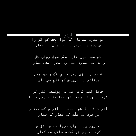
اردو
ہو تیرے بیاباں کی ہوا تجھ کو گوارا
اس دشت سے بہتر ہے نہ دِلّی نہ بخارا
جس سمت میں چاہے صفَتِ سیلِ رواں چل
وادی یہ ہماری ہے، وہ صحرا بھی ہمارا
غیرت ہے بڑی چیز جہانِ تگ و دَو میں
پہناتی ہے درویش کو تاجِ سرِ دارا
حاصل کسی کامل سے یہ پوشیدہ ہُنَر کر
کہتے ہیں کہ شیشے کو بنا سکتے ہیں خارا
افراد کے ہاتھوں میں ہے اقوام کی تقدیر
ہر فرد ہے ملّت کے مقدّر کا ستارا
محروم رہا دولتِ دریا سے وہ غوّاص
کرتا نہیں جو صُحبتِ ساحل سے کنارا