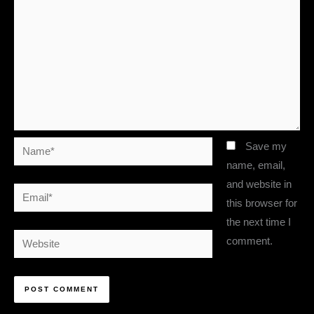
Name*
Save my
name, email,
and website in
Email*
this browser for
the next time I
Website
comment.