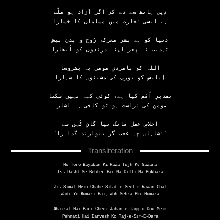
دِیں ہاتھ سے دے کر اگر آزاد ہو ملّت
ہے ایسی تجارت میں مسلماں کا خسارا
دنیا کو ہے پھر معرکۂ رُوح و بدن پیش
تہذیب نے پھر اپنے درِندوں کو اُبھارا
اللہ کو پامردیِ مومن پہ بھروسا
اِبلیس کو یورپ کی مشینوں کا سہارا
تقدیرِ اُمَم کیا ہے، کوئی کہہ نہیں سکتا
مومن کی فراست ہو تو کافی ہے اشارا
اخلاصِ عمل مانگ نیا گانِ کُہن سے
’شاہاں چہ عجب گر بنوازند گدا را!‘
Transliteration
Ho Tere Bayaban Ki Hawa Tujh Ko Gawara
Iss Dasht Se Behter Hai Na Dilli Na Bukhara
Jis Simat Mein Chahe Sifat-e-Seel-e-Rawan Chal
Wadi Ye Humari Hai, Woh Sehra Bhi Humara
Ghairat Hai Bari Cheez Jahan-e-Tagg-o-Dou Mein
Pehnati Hai Darvesh Ko Taj-e-Sar-E-Dara