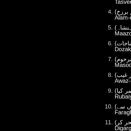
Tasve
Alam-
Maazo
Dozak
Maso
Awaz-
Rubai
Farag
Digar