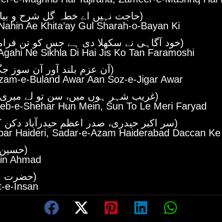
(حاجت نہیں اے خطہ گل شرح و بیان کی)
Nahin Ae Khita’ay Gul Sharah-o-Bayan Ki
(خود آگاہی نے سکھلا دی ہے جس کو تن فراموشی)
gahi Ne Sikhla Di Hai Jis Ko Tan Faramoshi
(آن عزم بلند آور آن سوز جگر آور)
zam-e-Buland Awar Aan Soz-e-Jigar Awar
(غریب شہر ہوں میں، سن تو لے میری فریاد)
eb-e-Shehar Hun Mein, Sun To Le Meri Faryad
(سر اکبر حیدری، صدر اعظم حیدرآباد دکن کے نام)
kbar Haideri, Sadar-e-Azam Haiderabad Daccan K
(حسین احمد)
in Ahmad
(حضرت انسان)
t-e-Insan