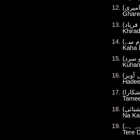
Ghare
Khira
Kaha 
Kuhan
Hadee
Tamee
Na Kar
Tere 