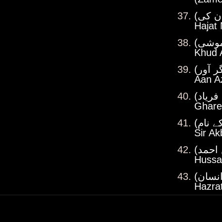
Hajat 
Khud A
Aan A
Ghare
Sir A
Hussa
Hazra