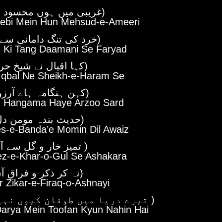
(غریبی میں ہوں محسود امیری)
ebi Mein Hun Mehsud-e-Ameeri
(خرد کی تنگ دامانی سے فریاد)
d Ki Tang Daamani Se Faryad
(کہا اقبال نے شیخ حرم سے)
Iqbal Ne Sheikh-e-Haram Se
(کہن ہنگامہ ہاے آرزو سرد)
 Hangama Haye Arzoo Sard
(حدیث بندہ مومن دل آویز)
s-e-Banda’e Momin Dil Awaiz
(تمیز خار و گل سے آشکارا )
z-e-Khar-o-Gul Se Ashakara
(نہ کر ذکر و فراق آشنائی)
 Zikar-e-Firaq-o-Ashnayi
(تیرے دریا میں طوفان کیوں نہیں ہے )
Darya Mein Toofan Kyun Nahin Hai