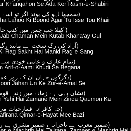
Kar Khanqahon Se Ada Ker Rasm-e-Shabiri
(سمجھا لہو کی بوند اگر تو اسے تو خیر)
ha Lahoo Ki Boond Agar Tu Isse Tou Khair
(کھلا جب چمن میں کتب خانہ گل )
 Jab Chaman Mein Kutab Khana’ay Gul
(آزاد کی رگ سخت ہے مانند رگ سنگ)
Ki Rag Sakht Hai Manid Rag-e-Sang
(تمام عارف و عامی خودی سے بیگانہ)
 Arif-o-Aami Khudi Se Begana
(دگرگوں جہاں ان کے زور عمل سے)
goon Jahan Un Ke Zor-e-Amal Se
(نشان یہی ہے زمانے میں زندہ قوموں کا)
n Yehi Hai Zamane Mein Zinda Qaumon Ka
(چہ کافرانہ قمارحیات می بازی)
afirana Qimar-e-Hayat Mee Bazi
(ضمیر مغرب ہے تاجرانہ ، ضمیر مشرق ہے راہبانہ)
er-e-Maghrib Hai Tajirana, Zameer-e-Mashriq Hai