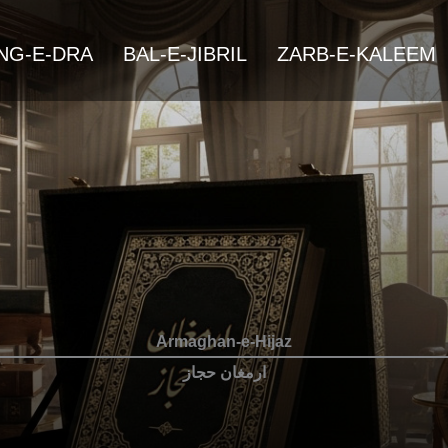
NG-E-DRA
BAL-E-JIBRIL
ZARB-E-KALEEM
Armaghan-e-Hijaz
ارمغان حجاز