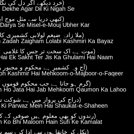
(خرد دیکھے اگر دل کی نگاہ سے)
 Dekhe Agar Dil Ki Nigah Se
(کبھی دریا سے مثل موج ابھر کر)
 Darya Se Misel-e-Mouj Ubher Kar
(ملا زادہ ضیغم لولابی کشمیری کا بیاض)
h Zadah Zaigham Lolabi Kashmiri Ka Bayaz
(موت ہے اک سخت تر جس کا غلامی ہے نام)
Hai Ek Sakht Ter Jis Ka Ghulami Hai Naam
(آج وہ کشمیر ہے محکوم و مجبور و فقیر)
oh Kashmir Hai Mehkoom-o-Majboor-o-Faqeer
(گرم ہو جاتا ہے جب محکوم قوموں کا لہو)
 Ho Jata Hai Jab Mehkoom Qaumon Ka Lahoo
(دراج کی پرواز میں ہے شوکت شاہین)
j Ki Parwaz Mein Hai Shaukat-e-Shaheen
(رندوں کو بھی معلوم ہیں صوفی کے کمالات)
n Ko Bhi Maloom Hain Sufi Ke Kamalat
(نکل کر خانقاہوں سے ادا کر رسم شبیری)