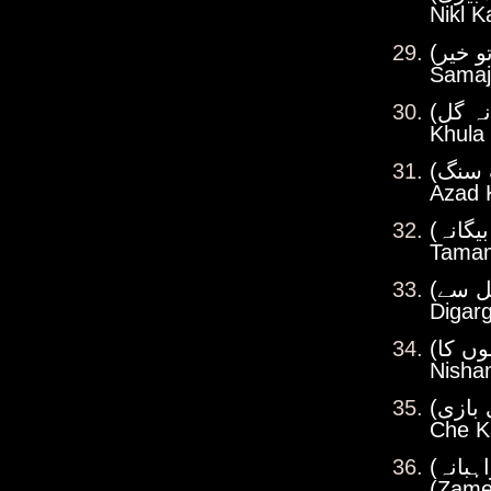
Nikl 
Samaj
Khula
Azad 
Tamam
Digar
Nisha
Che K
(Zame