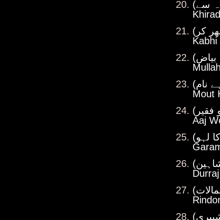
Khirad
Kabhi
Mulla
Mout 
Aaj W
Garam
Durra
Rindo