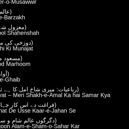
er-o-Musawwir
(عالم برزخ)
e-Barzakh
(معزول شہنشاہ)
ol Shahenshah
(دوزخی کی مناجات)
hi Ki Munajat
(مسعود مرحوم)
od Marhoom
(آواز غیب)
e-Ghaib
(رباعیات: میری شاخ امل کا ہے ثمر کیا)
yat – Meri Shakh-e-Amal Ka hai Samar Kya
(فراغت دے اس کار جہاں سے)
hat De Usse Kaar-e-Jahan Se
(دگرگوں عالم شام و سحر کر)
goon Alam-e-Sham-o-Sahar Kar