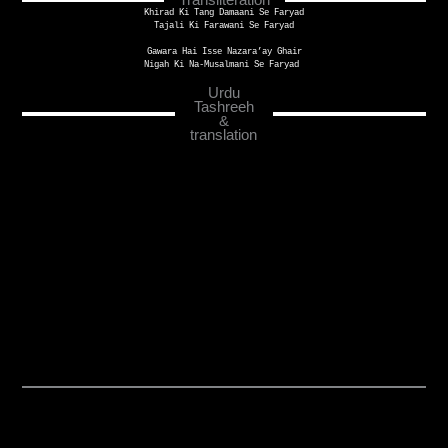
Khirad Ki Tang Damaani Se Faryad
Tajali Ki Farawani Se Faryad
Gawara Hai Isse Nazara’ay Ghair
Nigah Ki Na-Musalmani Se Faryad 
Urdu
Tashreeh
&
translation