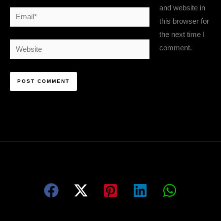
and website in
Email*
this browser for
the next time I
Website
comment.