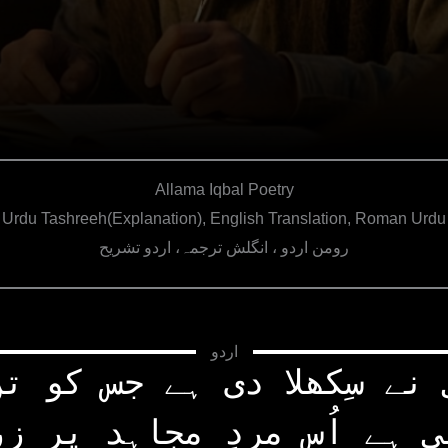
Allama Iqbal Poetry
Urdu Tashreeh(Explanation), English Translation, Roman Urdu
رومن اردو ، انگلش ترجمہ، اردو تشریح
اردو
نے سِکھلا دی ہے جس کو ت
 ہے اُس مردِ مجاہد پر زِ