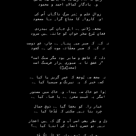
وہ یادگارِ کمالاتِ احمد و محمود
زوالِ علم و ہُنر مرگِ ناگہاں اُس کی
وہ کارواں کا متاعِ گراں بہا مسعود!
مجھے رُلاتی ہے اہلِ جہاں کی بیدردی
فغانِ مُرغِ سحَر خواں کو جانتے ہیں سرود
نہ کہہ کہ صبر میں پِنہاں ہے چارۂ غمِ دوست
نہ کہہ کہ صبر معمّائے موت کی ہے کشود
“دلے کہ عاشق و صابر بود مگر سنگ است
ز عشق تا بہ صبوری ہزار فرسنگ است”
(سعدؔیؒ)
نہ مجھ سے پُوچھ کہ عمرِ گریز پا کیا ہے
کسے خبر کہ یہ نیرنگ و سیمیا کیا ہے
ہُوا جو خاک سے پیدا، وہ خاک میں مستور
مگر یہ غَیبتِ صغریٰ ہے یا فنا، کیا ہے!
غبار راہ کو بخشا گیا ہے ذوقِ جمال
خِرد بتا نہیں سکتی کہ مُدّعا کیا ہے
دِل و نظر بھی اسی آب و گِل کے ہیں اعجاز
نہیں تو حضرتِ انساں کی انتہا کیا ہے؟
جہاں کی رُوحِ رواں ’لا اِلٰہَ اِلّا ھُوْ،