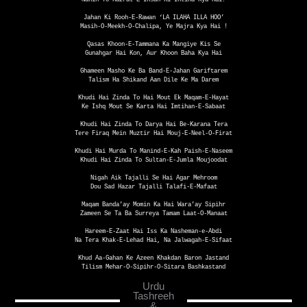
Jahan Ki Rooh-E-Rawan ‘LA ILAHA ILLA HOO’
Masih-O-Meekh-O-Chalipa, Ye Majra Kya Hai !
Qasas Khoon-E-Tammana Ka Mangiye Kis Se
Gunahgar Hai Kon, Aur Khoon Baha Kya Hai
Ghameen Masho Ke Ba Band-E-Jahan Gariftarem
Talism Ha Shikand Aan Dile Ke Ma Darem
Khudi Hai Zinda To Hai Mout Ek Maqam-E-Hayat
Ke Ishq Mout Se Karta Hai Imtihan-E-Sabaat
Khudi Hai Zinda To Darya Hai Be-Karana Tera
Tere Firaq Mein Muztir Hai Mouj-E-Neel-O-Firat
Khudi Hai Murda To Manind-E-Kah Paish-E-Naseem
Khudi Hai Zinda To Sultan-E-Jumla Moujoodat
Nigah Aik Tajalli Se Hai Agar Mehroom
Dou Sad Hazar Tajalli Talafi-E-Mafaat
Maqam Banda’ay Momin Ka Hai Wara’ay Sipihr
Zameen Se Ta Ba Surreya Tamam Laat-O-Manaat
Hareem-E-Zaat Hai Iss Ka Nasheman-e-Abdi
Na Tera Khak-E-Lehad Hai, Na Jalwagah-E-Sifaat
Khud Aa-Gahan Ke Azeen Khakdan Baron Jastand
Tilism Mehar-O-Sipihr-O-Sitara Bashkastand
Urdu
Tashreeh
&