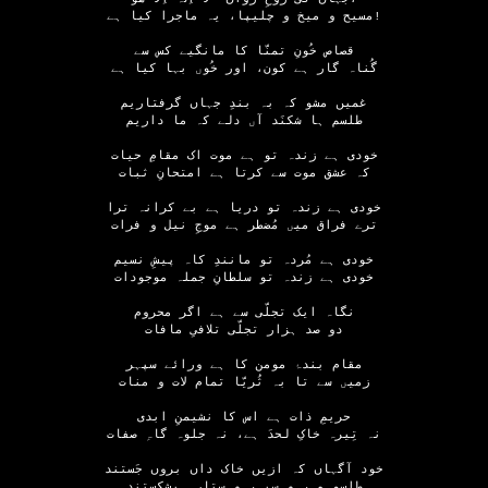
مسیح و میخ و چلیپا، یہ ماجرا کیا ہے!
قصاص خُونِ تمنّا کا مانگیے کس سے
گُناہ گار ہے کون، اور خُوں بہا کیا ہے
غمیں مشو کہ بہ بندِ جہاں گرفتاریم
طلسم ہا شکنَد آں دلے کہ ما داریم
خودی ہے زندہ تو ہے موت اک مقامِ حیات
کہ عشق موت سے کرتا ہے امتحانِ ثبات
خودی ہے زندہ تو دریا ہے بے کرانہ ترا
ترے فراق میں مُضطر ہے موجِ نیل و فرات
خودی ہے مُردہ تو مانندِ کاہ پیشِ نسیم
خودی ہے زندہ تو سلطانِ جملہ موجودات
نگاہ ایک تجلّی سے ہے اگر محروم
دو صد ہزار تجلّی تلافیِ مافات
مقام بندۂ مومن کا ہے ورائے سپہر
زمیں سے تا بہ ثُریّا تمام لات و منات
حریمِ ذات ہے اس کا نشیمنِ ابدی
نہ تِیرہ خاکِ لحدَ ہے، نہ جلوہ گاہِ صفات
خود آگہاں کہ ازیں خاک داں بروں جَستند
طلسمِ مہر و سِپہر و ستارہ بشکستند