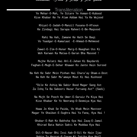
Transliteration
Ye Mehar-O-Mah, Ye Sitare Ye Asman-E-Kubood
Kise Khabar Ke Ye Alam Addam Hai Ya Ke Wujood
Khiyal-E-Jadah-O-Manzil Fasana-O-Afsoun
Ke Zindagi Hai Sarapa Raheel-E-Be-Maqsood
Rahi Na Aah, Zamane Ke Hath Se Baqi
Vo Yaadgar-E-Kamalaat -E-Ahmad-O-Mehmood
Zawal-E-Ilm-O-Hunar Marg-E-Naaghan Uss Ki
Woh Karwan Ka Mataa-E-Garan Bha Masood !
Mujhe Rulati Hai Ahl-E-Jahan Ki Baydardi
Faghan-E-Mugh-E-Sehar Khawan Ko Jante Hain Surood
Na Keh Ke Sabr Mein Pinhan Hai Chara’ay Gham-e-Dost
Na Keh Ke Sabr Mu’amaye Mout Ki Hai Kushood
"Dile Ke Ashiq Wa Sabir Bood Magar Sang Ast
Za Ishq Ta Ba Saboori Hazar Farsang Ast" (Sadi)
Na Mujh Se Pooch Ke Umer-E-Garaiz Pa Kiya Hai
Kise Khabar Ke Ye Neerang-O-Seemiya Kya Hai
Huwa Jo Khak Se Paida, Vo Khak Mein Mastoor
Magar Ye Ghaibat-E-Sughra Hai Ya Fana, Kya Hai !
Ghubar-E-Rah Ko Bakhsha Gya Hai Zauq-E-Jamal
Khirad Bata Nahin Sakti Ke Muddaa Kya Hai
Dil-O-Nazar Bhi Issi Aab-O-Gil Ke Hain Ijaz
Nahin To Hazrat-E-Insan Ki Intiha Kya Hai?