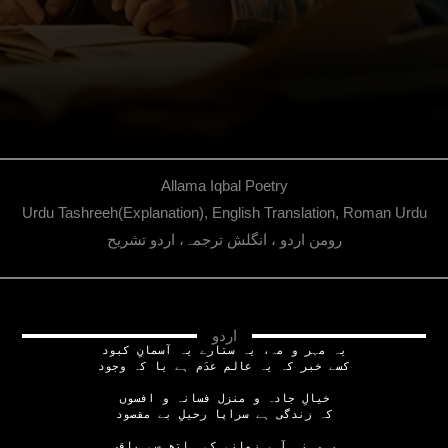
Allama Iqbal Poetry
Urdu Tashreeh(Explanation), English Translation, Roman Urdu
رومن اردو ، انگلش ترجمہ، اردو تشریح
اردو
یہ مہر و مہ، یہ ستارے یہ آسمانِ کبود
کسے خبر کہ یہ عالم عدَم ہے یا کہ وجود
خیالِ جادہ و منزل فسانہ و افسوں
کہ زندگی ہے سراپا رحیلِ بے مقصود
رہی نہ آہ، زمانے کے ہاتھ سے باقی