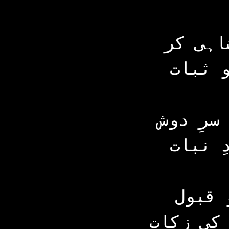
اہی کر
و ثبات
سرِ دوش
ِ نبات
 قبول