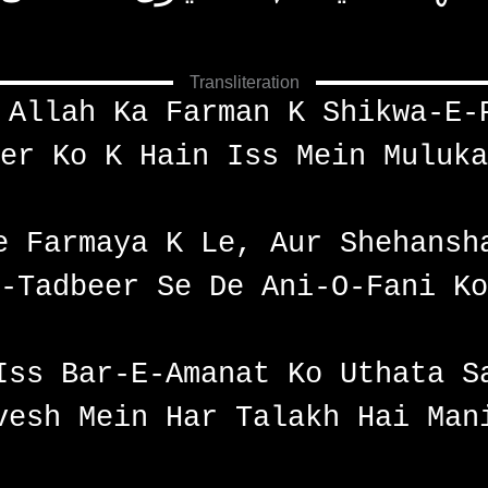
Transliteration
 Allah Ka Farman K Shikwa-E-
er Ko K Hain Iss Mein Muluka
e Farmaya K Le, Aur Shehansh
-Tadbeer Se De Ani-O-Fani Ko
Iss Bar-E-Amanat Ko Uthata S
vesh Mein Har Talakh Hai Man