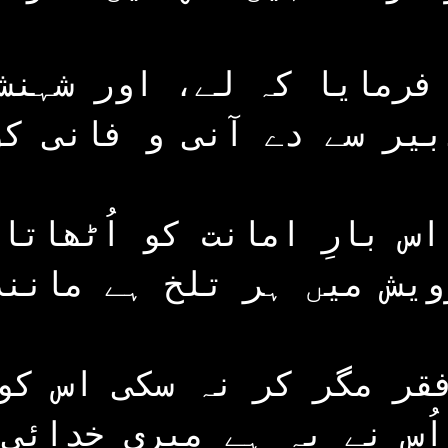
فرمایا کہ لے، اور شہنش
دبیر سے دے آنی و فانی ک
اس بارِ امانت کو اُٹھاتا 
ویش میں ہر تلخ ہے مانند
فقر مگر کر نہ سکی اس کو