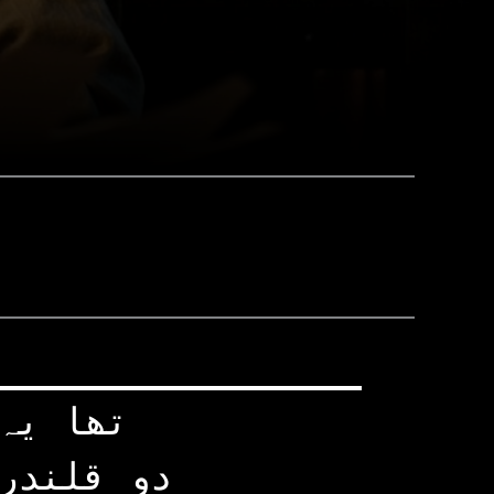
تھا یہ
دو قلندر