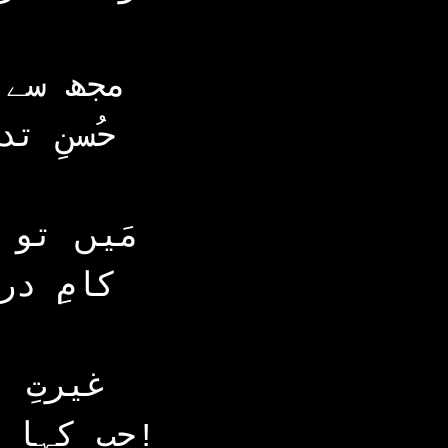
مجھ سے 
حُسنِ ت
مَیں تو 
کامِ در
غیرتِ 
جب کہا اُس نے یہ ہے میری خدائی کی زکات!