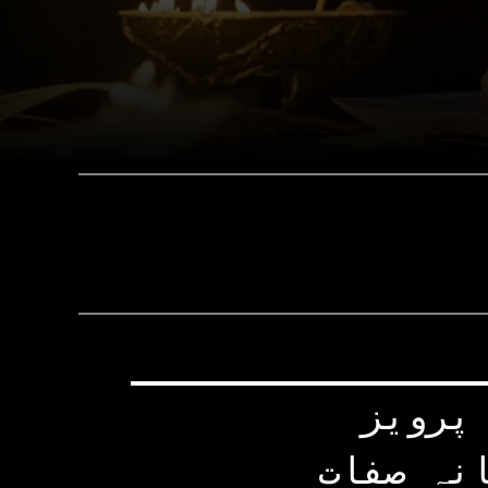
پرویز
نہ صفات