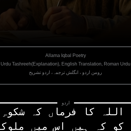
Allama Iqbal Poetry
Urdu Tashreeh(Explanation), English Translation, Roman Urdu
رومن اردو ، انگلش ترجمہ، اردو تشریح
اردو
 اللہ کا فرماں کہ شکوہِ 
 کو کہ ہیں اس میں ملوکا