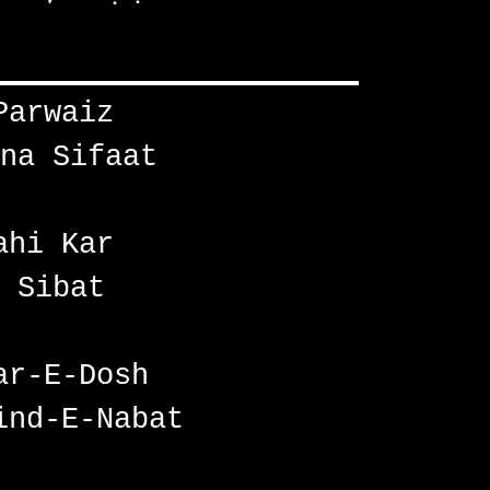
Parwaiz
na Sifaat
ahi Kar
 Sibat
ar-E-Dosh
ind-E-Nabat