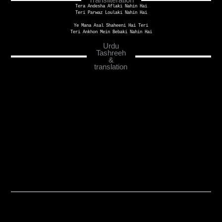
Tera Andesha Aflaki Nahin Hai
Teri Parwaz Loulaki Nahin Hai
Ye Mana Asal Shaheeni Hai Teri
Teri Ankhon Mein Bebaki Nahin Hai
Urdu
Tashreeh
&
translation