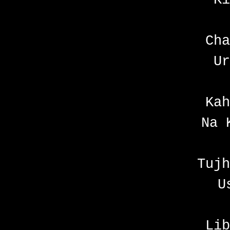
Cha
Ur
Kah
Na 
Tujh
U
Lib