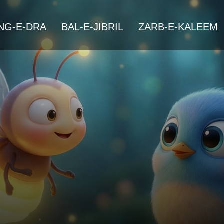
NG-E-DRA
BAL-E-JIBRIL
ZARB-E-KALEEM
ایک پرندہ اور جگنو