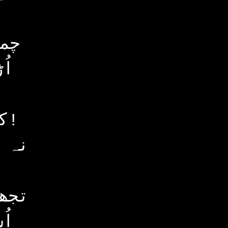
چم
اُ
کہا جُگنو نے او مرغِ نواریز!
نہ 
تجھ
اُ