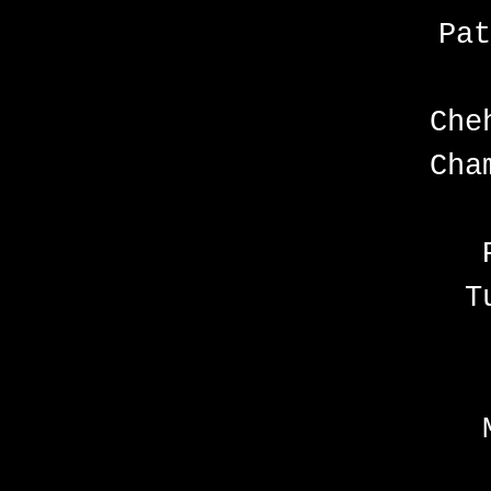
Pat
Che
Cha
T