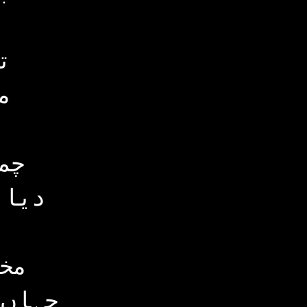
ت
م
چم
دیا 
مخ
جہاں 