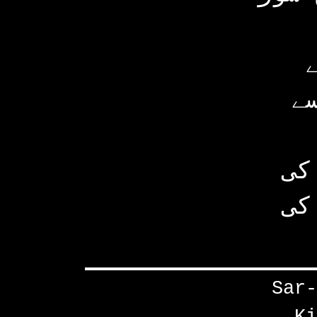
ے
کی
کی
Sar-
Ki