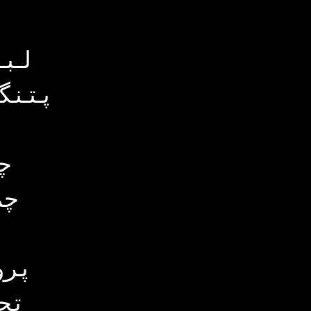
لبا
پتنگ
چ
چم
پرو
تج