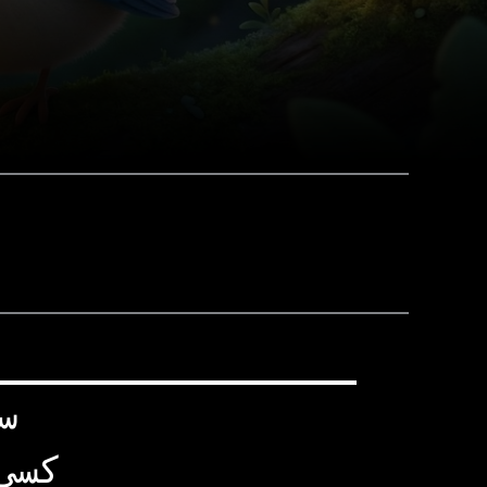
س
کسی