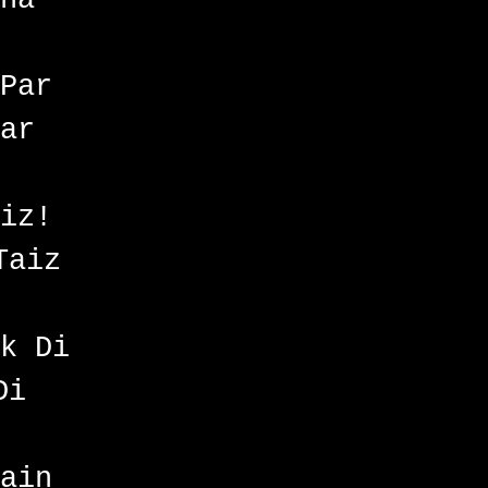
Par
ar
iz!
Taiz
k Di
Di
ain