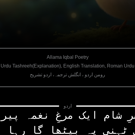
Allama Iqbal Poetry
Urdu Tashreeh(Explanation), English Translation, Roman Urdu
رومن اردو ، انگلش ترجمہ، اردو تشریح
اردو
رِ شام ایک مرغِ نغمہ پیرا
 ٹہنی پہ بیٹھا گا رہا ت