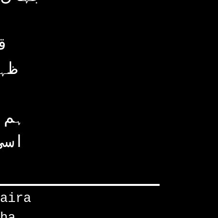
ق
ظہ
ہم 
اسی
aira
ha