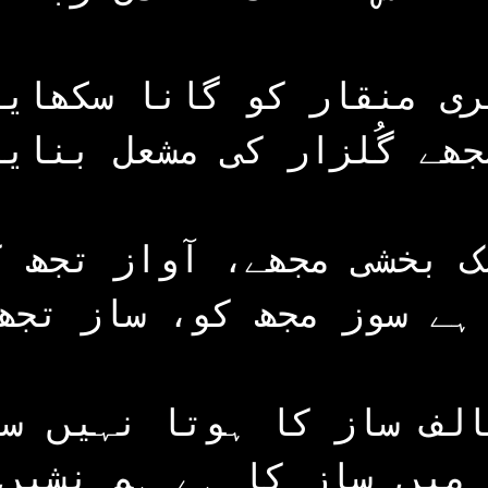
ری منقار کو گانا سکھایا
جھے گُلزار کی مشعل بنایا
ک بخشی مجھے، آواز تجھ ک
ہے سوز مجھ کو، ساز تجھ
الف ساز کا ہوتا نہیں سو
میں ساز کا ہے ہم نشیں