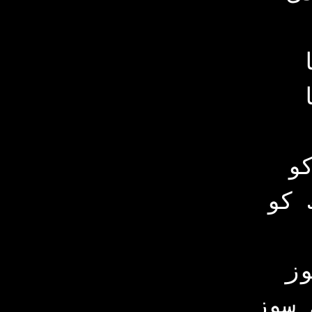
و
 کو
ز
 سوز