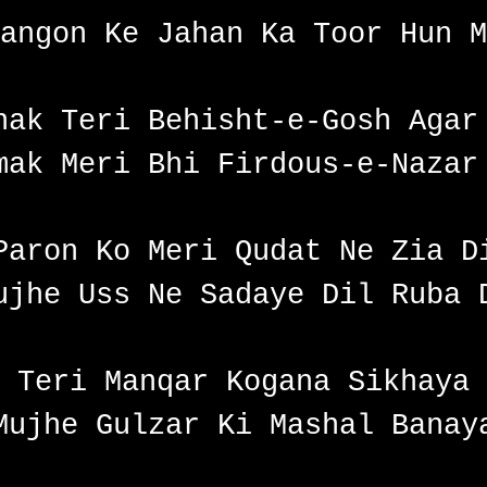
angon Ke Jahan Ka Toor Hun M
hak Teri Behisht-e-Gosh Agar
mak Meri Bhi Firdous-e-Nazar
Paron Ko Meri Qudat Ne Zia D
ujhe Uss Ne Sadaye Dil Ruba 
Teri Manqar Kogana Sikhaya
Mujhe Gulzar Ki Mashal Banay