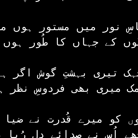
سِ نور میں مستور ہوں م
وں کے جہاں کا طُور ہوں 
ہک تیری بہشتِ گوش اگر ہے
ک میری بھی فردوسِ نظر ہ
ں کو میرے قُدرت نے ضیا 
ھے اُس نے صدائے دل رُبا د