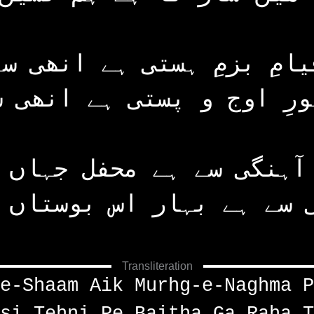
یامِ بزمِ ہستی ہے انھی سے
ورِ اوج و پستی ہے انھی س
آہنگی سے ہے محفل جہاں 
 سے ہے بہار اس بوستاں 
Transliteration
e-Shaam Aik Murhg-e-Naghma P
si Tehni Pe Baitha Ga Raha T