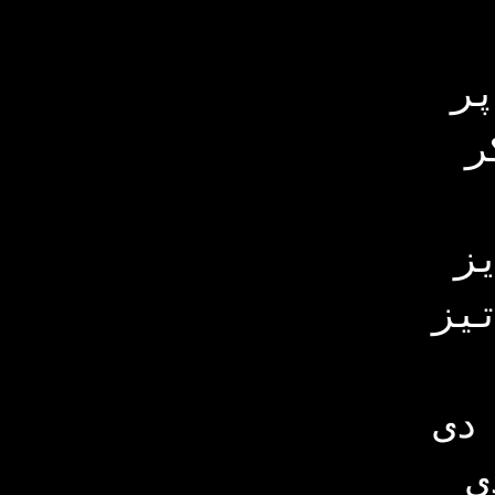
ر
ر
یز
دی
ی