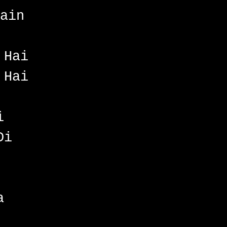
ain
 Hai
 Hai
i
Di
a