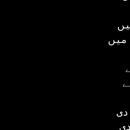
یں
میں
ے
دی
ی