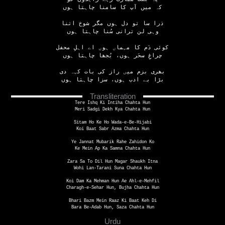
کہ میں آپ کا سامنا چاہتا ہوں
ذرا سا تو دل ہوں مگر شوخ اتنا
وہی لن ترانی سُنا چاہتا ہوں
کوئی دَم کا مہماں ہوں اے اہلِ محفل
چراغِ سحَر ہوں، بُجھا چاہتا ہوں
بھری بزم میں راز کی بات کہہ دی
بڑا بے ادب ہوں، سزا چاہتا ہوں
Transliteration
Tere Ishq Ki Intiha Chahta Hun
Meri Sadgi Dekh Kya Chahta Hun
Sitam Ho Ke Ho Wada-e-Be-Hijabi
Koi Baat Sabr Azma Chahta Hun
Ye Jannat Mubarik Rahe Zahidon Ko
Ke Mein Ap Ka Samna Chahta Hun
Zara Sa To Dil Hun Magar Shaukh Itna
Wohi Lan-Tarani Suna Chahta Hun
Koi Dam Ka Mehman Hun Ae Ahl-e-Mehfil
Charagh-e-Sehar Hun, Bujha Chahta Hun
Bhari Bazm Mein Raaz Ki Baat Keh Di
Bara Be-Adab Hun, Saza Chahta Hun
Urdu