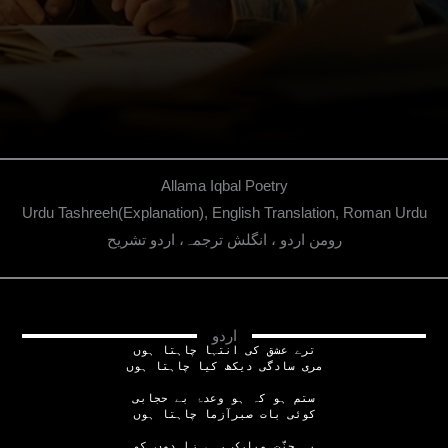
Allama Iqbal Poetry
Urdu Tashreeh(Explanation), English Translation, Roman Urdu
رومن اردو ، انگلش ترجمہ، اردو تشریح
اردو
ترے عشق کی انتہا چاہتا ہوں
مری سادگی دیکھ کیا چاہتا ہوں
ستم ہو کہ ہو وعدۂ بے حجابی
کوئی بات صبرآزما چاہتا ہوں
یہ جنّت مبارک رہے زاہدوں کو