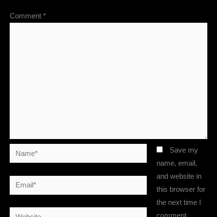
Comment
*
Name*
Save my
name, email,
and website in
Email*
this browser for
the next time I
Website
comment.